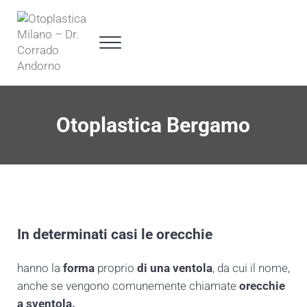
Passa al contenuto principale
Skip to header right navigation
Skip to site footer
Menu
Otoplastica Milano - Dr. Corrado Andorno
Specialista in chirurgia plastica Otoplastica a 360°
Otoplastica Bergamo
Otoplastica Bergamo
In determinati casi le
orecchie
hanno la
forma
proprio
di una ventola
, da cui il nome,
anche se vengono comunemente chiamate
orecchie
a sventola.