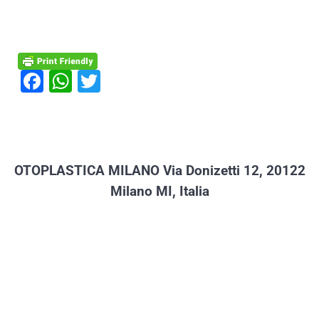
Sedi
F
W
T
a
h
wi
c
at
tt
e
s
er
b
A
OTOPLASTICA MILANO
Via Donizetti 12, 20122
o
p
Milano MI, Italia
o
p
k